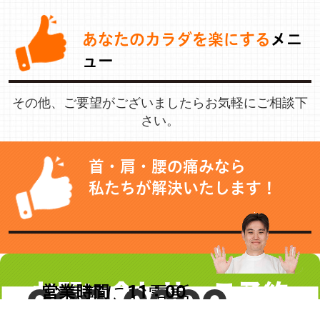
あなたのカラダを楽にする
メニ
ュー
その他、ご要望がございましたらお気軽にご相談下
さい。
首・肩・腰の痛みなら
私たちが解決いたします！
お問い合わせ・ご予約
000-0000-
営業時間 11：00
お気軽にお電話
～21：00