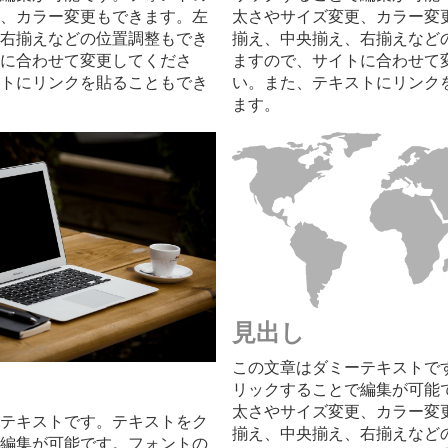
、カラー変更もできます。左
太さやサイズ変更、カラー変
右揃えなどの位置調整もでき
揃え、中央揃え、右揃えなど
に合わせて変更してくださ
ますので、サイトに合わせて
トにリンクを貼ることもでき
い。また、テキストにリンク
ます。
見出し
この文章はダミーテキストで
リックすることで編集が可能
太さやサイズ変更、カラー変
テキストです。テキストをク
揃え、中央揃え、右揃えなど
編集が可能です。フォントの