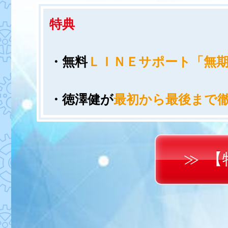
特典
・
無料
ＬＩＮＥサポート「無
・徳澤健が
最初から最後まで
【