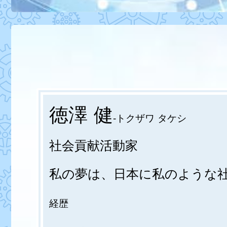
徳澤 健
-トクザワ タケシ
社会貢献活動家
私の夢は、日本に私のような
経歴