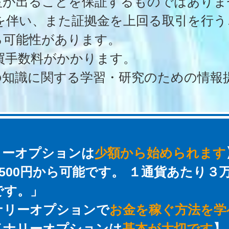
益が出ることを保証するものではありま
クを伴い、また証拠金を上回る取引を行
る可能性があります。
買手数料がかかります。
の知識に関する学習・研究のための情報
リーオプションは
少額から始められます
)500円から可能です。 １通貨あたり
です。」
ナリーオプション
で
お金を稼ぐ方法を学
イナリーオプションは
基本が大切です
】