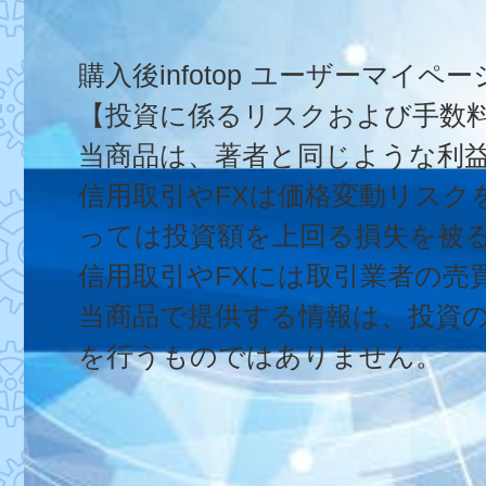
購入後infotop ユーザーマイ
【投資に係るリスクおよび手数
当商品は、著者と同じような利
信用取引やFXは価格変動リス
っては投資額を上回る損失を被
信用取引やFXには取引業者の売
当商品で提供する情報は、投資
を行うものではありません。