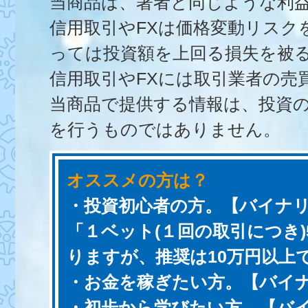
当商品は、著者と同じような利
信用取引やFXは価格変動リス
っては投資額を上回る損失を被
信用取引やFXには取引業者の売
当商品で提供する情報は、投資
を行うものではありません。
オススメの方は？
・投資初心者の方。【バイナ
「１ベット(１回の取引につき
りますが、推奨は10万円以上
・お金を稼ぎたい方。
【
バイ
・初歩から学びたい方。
【バ