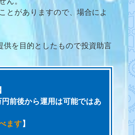
せん。
うことがありますので、場合によ
提供を目的としたもので投資助言
】
３万円前後から運用は可能ではあ
べます
】