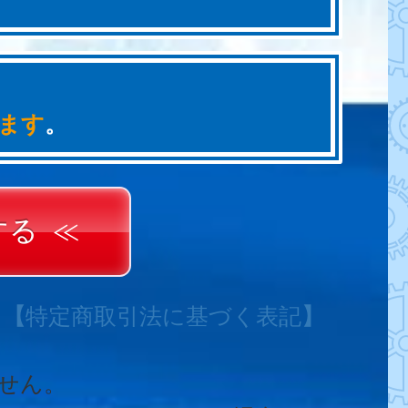
ます
。
する
。
【
特定商取引法に基づく表記
】
せん。