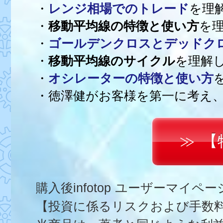
・
レンジ相場でのトレード
を理
・
移動平均線の特徴と使い方
を
・
ゴールデンクロスとデッドク
・
移動平均線のサイクル
を理解
・
オシレーターの特徴と使い方
・徳澤健がお客様を第一に考え
【
購入後infotop ユーザーマイ
【投資に係るリスクおよび手数