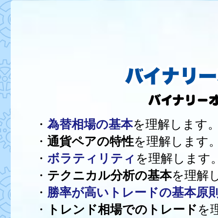
バイナリー
バイナリーオ
・
為替相場の基本
を理解します
・
通貨ペアの特性
を理解します
・
ボラティリティ
を理解します
・
テクニカル分析の基本
を理解
・
勝率が高いトレードの基本原
・
トレンド相場でのトレード
を