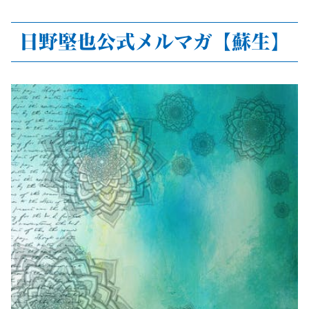
日野堅也公式メルマガ【蘇生】