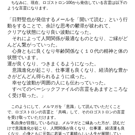
ちなみに、現在、ロゴストロン100から発信している言霊は以下の
ような言霊になります。
「日野堅也が発信するメールを「開いて読む」という行
動をすることで、余計な思考の鬱滞が祓われて、
クリアな状態になり良い波動になった。
それによって人間関係が最適なものとなり、
ご縁がど
んどん繋がっていった。
心身ともに良くなり年齢関係なく
１０代の精神と体の
状態でいます。
運が良くなり、つきまくるようになった。
意識進化が起こり、仕事運も良くなり、
経済的な豊か
さがどんどん得られるように成った。
幸せな波動が周囲の人にも伝わっていった。
すべてのベーシックファイルの言霊を
あますところな
く受け取った。」
このようにして、メルマガを「意識」して読んでいただくこと
で、ロゴストロンの言霊と「共鳴」して、そのロゴストロンの言霊
を受け取っていただけます。
私自身が目指しているのは、メルマガとご縁あった方が、読むだ
けで意識進化が起こり、人間関係が良くなり、仕事運、経済運も良
くなり、心身ともに元気に若返って素晴らしい人生が展開してい