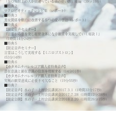
「９０％以上の人が間違っている油の使い方」後編（39分18秒）
■特典２
マクロビオティックレシピ集（レポート）
■特典３
男女関係を劇的に改善する５つの愛の言語（レポート）
■特典４
【限定音声セミナー】
『言霊から意を発し超健康体になり願望を実現していく秘訣Ⅰ』
（1時間14分24秒）
■特典５
【限定音声セミナー】
言霊はこうして実現する【ミニロゴストロン】
(53分14秒）
■特典６
【カタカムナバレルコア購入者特典音声】
潜在意識と顕在意識の役割を理解する（14分01秒）
【カタカムナバレルコア購入者特典音声】
究極の願望達成に必要不可欠なこと（19分55秒）
■特典７
【限定音声】水の子・上村会長講演2017.3.1（1時間33分17秒）
【限定音声】水の子・上村会長講演会2017.7.28（1時間12分28秒）
【限定公開】水の子・上村会長講演会2018.2.20（1時間26分15秒）