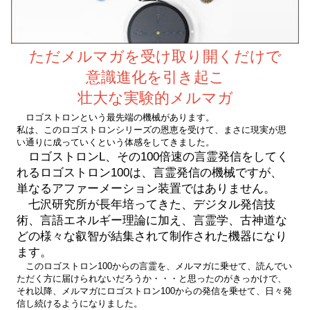
ただメルマガを受け取り開くだけで
意識進化を引き起こ
壮大な実験的メルマガ
ロゴストロンという最先端の機械があります。
私は、このロゴストロンシリーズの恩恵を受けて、まさに現実が思
い通りに成っていくという体感をしてきました。
ロゴストロンL、その100倍速の言霊発信をしてく
れるロゴストロン100は、言霊発信の機械ですが、
単なるアファーメーション装置ではありません。
七沢研究所が長年培ってきた、デジタル発信技
術、言語エネルギー理論に加え、言霊学、古神道な
どの様々な叡智が結集されて制作された機器になり
ます。
このロゴストロン100からの言霊を、メルマガに乗せて、読んでい
ただく方に届けられないだろうか・・・と思ったのがきっかけで、
それ以降、メルマガにロゴストロン100からの発信を乗せて、日々発
信し続けるようになりました。