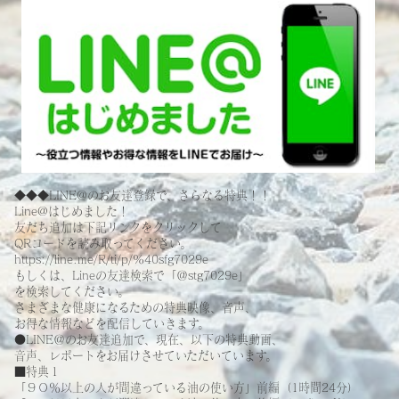
◆◆◆LINE@のお友達登録で、さらなる特典！！
Line@はじめました！
友だち追加は下記リンクをクリックして
QRコードを読み取ってください。
https://line.me/R/ti/p/%40sfg7029e
もしくは、Lineの友達検索で「＠stg7029e」
を検索してください。
さまざまな健康になるための特典映像、音声、
お得な情報などを配信していきます。
●LINE＠のお友達追加で、現在、以下の特典動画、
音声、レポートをお届けさせていただいています。
■特典１
「９０％以上の人が間違っている油の使い方」前編（1時間24分）