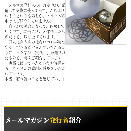
メルマガ発行人の日野堅也が、厳
選して実際に使ってみて、これは良
い！！というものしか、メルマガの
中ではご紹介していません
。
自らが実験台となって、体験して
いく中で、本当に良いと体感したも
のだけを、取り上げています。
万人に合うものはないのも事実で
すが、できるだけ喜んでいただるよ
うに、日々学び、実践し、厳選され
たものを、時々ご紹介しています。
実際に使っていただいたお客様か
ら、たくさんの感謝の言葉をいただ
いています。
本当に有り難いことと感じています
メールマガジン
発行者
紹介