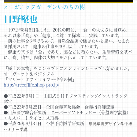
オーガニックガーデンいのちの樹
日野堅也
1972年8月6日生まれ。20代の時に、「食」の大切さに目覚め、
それ以来「食」や「健康」に対して探求し、実践しています。
前の仕事を3年でやめて、自然食品店で働きたいと思い、たまた
ま採用されて、健康の仕事を20年以上しています。
健康の基本は「食」であり、薬などに頼らない、生活習慣を基本
に、食、精神、肉体の大切さをお伝えしてしています。
「極上の本物」をコンセプトにオンラインショップも始めました。
オーガニック＆ベジタフル
「ツリー・オブ・ライフ～生命の樹」
http://treeoflife.shop-pro.jp/
●平成22年6月1日 山田式ＳＨＰファスティングインストラクター
認定
●平成23年6月25日 全国食養普及協会 食養指導師認定
●自然医学総合研究所 スーパーソフトセラピー（骨盤理学調整）
エキスパートライセンス取得
●平成29年8月31日 杏林予防医学研究所
細胞環境デザイン学中級
セミナー受講