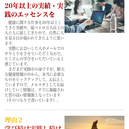
20年以上の実績・実
践のエッセンスを
健康に関する仕事を20年以上し
てきた実績や、延べ１０万人以上の
人たちに接してきた中で、自然に人
を見る目が養われてきたように思い
ます。
実際にお会いした人やメールでの
やりとりをさせていただくなかで、
たくさんの学びをいただいていると
感じています。
まだまだ実践中の身ですが、膨大
な健康情報の中から、本当に必要な
ものをピックアップして、お伝えし
ていますので、メルマガとしてお届
けしていく情報は、すでに凝縮され
た質の高い情報源となっています
（そのつもりで書いています）。
理由２
学び続け実践し続け