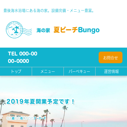
豊後海水浴場にある海の家。設備完備・メニュー豊富。
夏ビーチ
Bungo
海の家
TEL 000-00
お問合せ
00-0000
トップ
メニュー
バーベキュー
運営情報
2019年夏開業予定です！
○○県○○市○○○○７－7－7