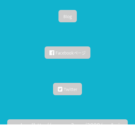
Blog
Facebookページ
Twitter
xmlns="http://www.w3.org/2000/svg" vie
wBox="0 0 512 512" style="display: inlin