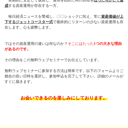
長期的に安定して成長し、運用を始めた時の目標を
ほったらかしで達
成
する資産運用が存在する一方、
毎日経済ニュースを警戒し、〇〇ショックに怯え、常に
資産価値が上
下するジェットコースター式
で最終的にリターンの少ない
資産運用も
存
在します。心も疲弊します。
ではその資産運用の違いは何なのか？
そこにはたった
1つの大きな理由
があるのです。
その理由をこの無料ウェブセミナーでお伝えしています。
無料ウェブセミナーに参加する方法は簡単です。以下のフォームよりご
都合の良い日時を選択し、参加申込を完了して下さい。詳細のメールが
すぐに届きます。
お会いできるのを楽しみにしております。