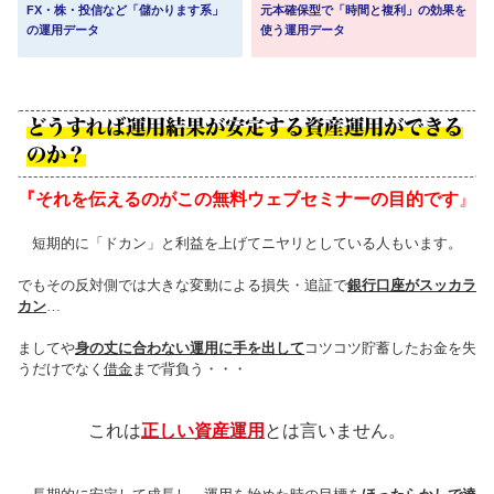
元本確保型で「時間と複利」の効果を
FX・株・投信など「儲かります系」
使う運用データ
の運用データ
どうすれば運用結果が安定する資産運用ができる
のか？
『それを伝えるのがこの無料ウェブセミナーの目的です
』
短期的に「ドカン」と利益を上げてニヤリとしている人もいます。
でもその反対側では大きな変動による損失・追証で
銀行口座がスッカラ
カン
…
ましてや
身の丈に合わない運用に手を出して
コツコツ貯蓄したお金を失
うだけでなく
借金
まで背負う・・・
これは
正しい資産運用
とは言いません。