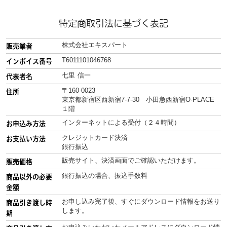
特定商取引法に基づく表記
株式会社エキスパート
販売業者
T6011101046768
インボイス番号
七里 信一
代表者名
〒160-0023
住所
東京都新宿区西新宿7-7-30 小田急西新宿O-PLACE
１階
インターネットによる受付（２４時間）
お申込み方法
クレジットカード決済
お支払い方法
銀行振込
販売サイト、決済画面でご確認いただけます。
販売価格
銀行振込の場合、振込手数料
商品以外の必要
金額
お申し込み完了後、すぐにダウンロード情報をお送り
商品引き渡し時
します。
期