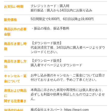
クレジットカード：購入時
お支払い時期
銀行振込：購入から14日以内にお振り込み
5日間限定で9,800円、6日目以降は19,800円
販売価格
・振込の場合、振込手数料
商品以外の必要
金額
【ダウンロード販売】
商品引き渡し時
代金決済完了後、14日以内に購入者ページよりダウ
期
ンロードください。
【ダウンロード販売】
商品引き渡し方
購入者マイページよりダウンロード
法
お申し込み後のキャンセル・ご返金については受け
キャンセル・返
付けておりませんので、予めご了承ください。
金について
本商品に示された表現や再現性には個人差があり、
表現および商品
必ずしも利益や効果を保証したものではございませ
に
ん。
関する注意書き
株式会社エキスパート https://exp-t.com
決済代行会社