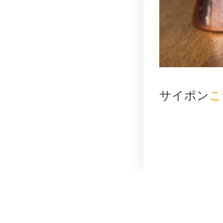
サイポン
こ