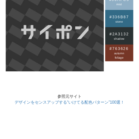
mist
#336B87
stone
#2A3132
shadow
#763626
autumn
foliage
参照元サイト
デザインをセンスアップする“いけてる配色パターン”100選！