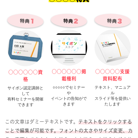
２
３
１
特典
特典
特典
○○○○○○掲
○○○○○支援
○
○
○
○
○
○
資
載権利
資料配布
格
○○○○○でセミナー
テキスト、マニュア
サイポン認定講師と
や
ル
して
イベントの告知がで
スライド等を提供い
有料セミナーを開催
きます
たします
できます
この文章はダミーテキストです。
テキストをクリックする
ことで編集が可能です。フォントの太さやサイズ変更、カ