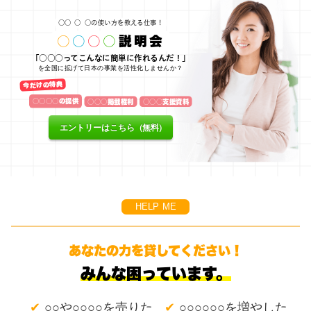
○○
○
○の使い方を教える仕事！
○
○
○
○
説明会
「○○○ってこんなに簡単に作れるんだ！」
を全国に拡げて日本の事業を活性化しませんか？
今だけの特典
○○○○の提供
○○○掲載権利
○○○支援資料
エントリーはこちら（無料）
HELP ME
あなたの力を貸してください！
みんな困っています。
✔
✔
○○や○○○○を売りた
○○○○○○を増やした