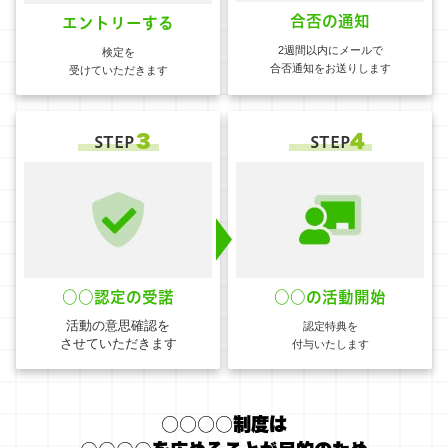
合否の通知
エントリーする
2週間以内にメールで
検定を
合否通知をお送りします
受けていただきます
３
4
STEP
STEP
○○認定の受諾
○○の活動開始
活動の意思確認を
認定特典を
させていただきます
付与いたします
○○○○制度は