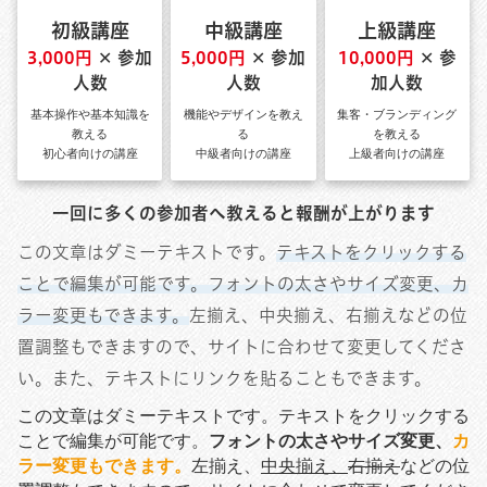
初級講座
中級講座
上級講座
3,000円
✕ 参加
5,000円
✕ 参加
10,000円
✕ 参
人数
人数
加人数
基本操作や基本知識を
機能やデザインを教え
集客・ブランディング
教える
る
を教える
初心者向けの講座
中級者向けの講座
上級者向けの講座
一回に多くの参加者へ教えると報酬が上がります
この文章はダミーテキストです。
テキストをクリックする
ことで編集が可能です。フォントの太さやサイズ変更、カ
ラー変更もできます。
左揃え、中央揃え、右揃えなどの位
置調整もできますので、サイトに合わせて変更してくださ
い。また、テキストにリンクを貼ることもできます。
この文章はダミーテキストです。テキストをクリックする
ことで編集が可能です。
フォントの太さやサイズ変更、
カ
ラー変更もできます。
左揃え、
中央揃え、
右揃え
などの位