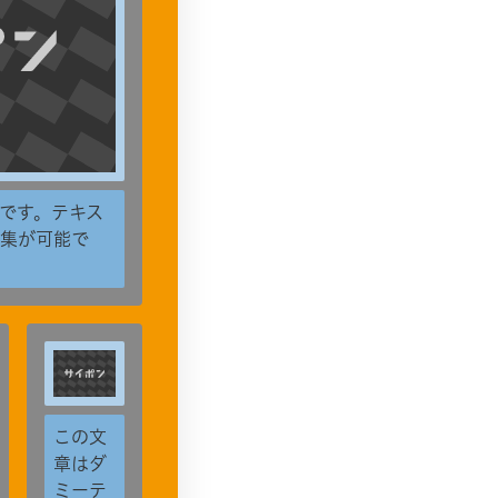
です。テキス
集が可能で
この文
章はダ
ミーテ