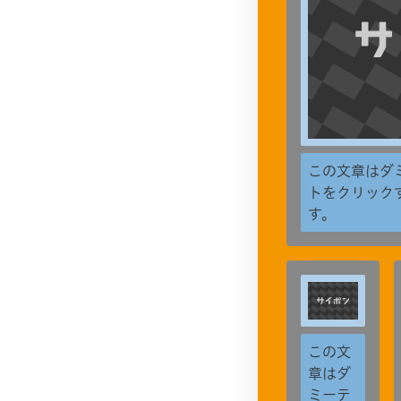
この文章はダ
トをクリック
す。
この文
章はダ
ミーテ