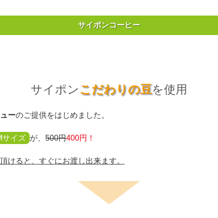
サイポンコーヒー
サイポン
こだわりの豆
を
使用
ュー
のご提供をはじめました。
Mサイズ
が、
500円
400円！
頂けると、すぐにお渡し出来ます。