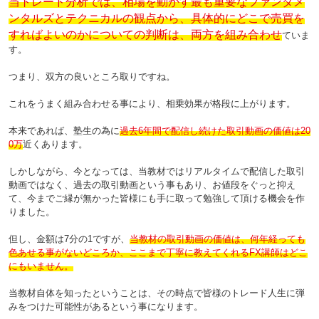
当トレード分析では、相場を動かす最も重要なファンダメ
ンタルズとテクニカルの観点から、具体的にどこで売買を
すればよいのかについての判断は、両方を組み合わせ
ていま
す。
つまり、双方の良いところ取りですね。
これをうまく組み合わせる事により、相乗効果が格段に上がります。
本来であれば、塾生の為に
過去6年間で配信し続けた取引動画の価値は20
0万
近くあります。
しかしながら、今となっては、当教材ではリアルタイムで配信した取引
動画ではなく、過去の取引動画という事もあり、お値段をぐっと抑え
て、今までご縁が無かった皆様にも手に取って勉強して頂ける機会を作
りました。
但し、金額は7分の1ですが、
当教材の取引動画の価値は、何年経っても
色あせる事がないどころか、ここまで丁寧に教えてくれるFX講師はどこ
にもいません。
当教材自体を知ったということは、その時点で皆様のトレード人生に弾
みをつけた可能性があるという事になります。