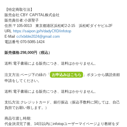
【特定商取引法】
販売会社:CBY CAPITAL株式会社
販売責任者:小原聖子
住所:〒105-0013 東京都港区浜松町2-2-15 浜松町ダイヤビル2F
URL
https://saipon.jp/h/dadyCfID/infotop
E-Mail
ccfxbible2024@gmail.com
電話番号:070-5085-1424
販売価格:298,000円（税込）
送料:電子書籍による販売につき、送料はかかりません。
注文方法:ページ下の緑の「
お申込みはこちら
」ボタンから購読依頼
申請をしてください。
送料:電子書籍による販売につき、送料はかかりません。
支払方法:クレジットカード、銀行振込（振込手数料に関しては、自己
負担でお願い致します。）
商品引渡し時期:
代金決済完了後、14日以内にinfotopユーザーマイページより教材をダ