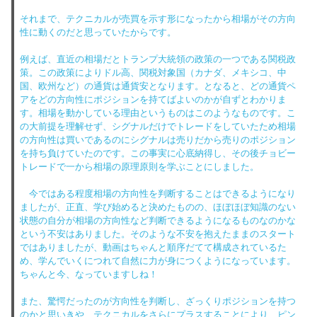
それまで、テクニカルが売買を示す形になったから相場がその方向
性に動くのだと思っていたからです。
例えば、直近の相場だとトランプ大統領の政策の一つである関税政
策。この政策によりドル高、関税対象国（カナダ、メキシコ、中
国、欧州など）の通貨は通貨安となります。となると、どの通貨ペ
アをどの方向性にポジションを持てばよいのかが自ずとわかりま
す。相場を動かしている理由というものはこのようなものです。こ
の大前提を理解せず、シグナルだけでトレードをしていたため相場
の方向性は買いであるのにシグナルは売りだから売りのポジション
を持ち負けていたのです。この事実に心底納得し、その後チョビー
トレードで一から相場の原理原則を学ぶことにしました。
今ではある程度相場の方向性を判断することはできるようになり
ましたが、正直、学び始めると決めたものの、ほぼほぼ知識のない
状態の自分が相場の方向性など判断できるようになるものなのかな
という不安はありました。そのような不安を抱えたままのスタート
ではありましたが、動画はちゃんと順序だてて構成されているた
め、学んでいくにつれて自然に力が身につくようになっています。
ちゃんと今、なっていますしね！
また、驚愕だったのが方向性を判断し、ざっくりポジションを持つ
のかと思いきや、テクニカルをさらにプラスすることにより、ピン