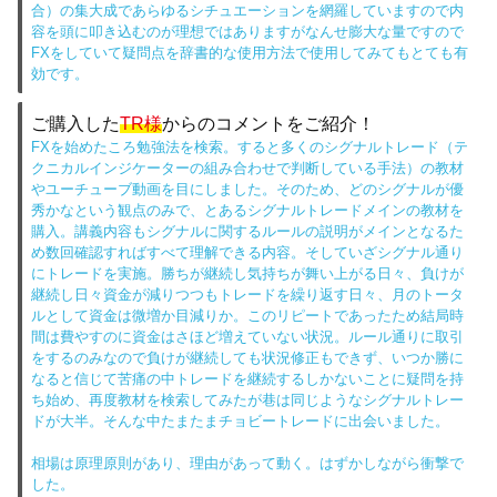
合）の集大成であらゆるシチュエーションを網羅していますので内
容を頭に叩き込むのが理想ではありますがなんせ膨大な量ですので
FXをしていて疑問点を辞書的な使用方法で使用してみてもとても有
効です。
ご購入した
TR様
からのコメントをご紹介！
FXを始めたころ勉強法を検索。すると多くのシグナルトレード（テ
クニカルインジケーターの組み合わせで判断している手法）の教材
やユーチューブ動画を目にしました。そのため、どのシグナルが優
秀かなという観点のみで、とあるシグナルトレードメインの教材を
購入。講義内容もシグナルに関するルールの説明がメインとなるた
め数回確認すればすべて理解できる内容。そしていざシグナル通り
にトレードを実施。勝ちが継続し気持ちが舞い上がる日々、負けが
継続し日々資金が減りつつもトレードを繰り返す日々、月のトータ
ルとして資金は微増か目減りか。このリピートであったため結局時
間は費やすのに資金はさほど増えていない状況。ルール通りに取引
をするのみなので負けが継続しても状況修正もできず、いつか勝に
なると信じて苦痛の中トレードを継続するしかないことに疑問を持
ち始め、再度教材を検索してみたが巷は同じようなシグナルトレー
ドが大半。そんな中たまたまチョビートレードに出会いました。
相場は原理原則があり、理由があって動く。はずかしながら衝撃で
した。