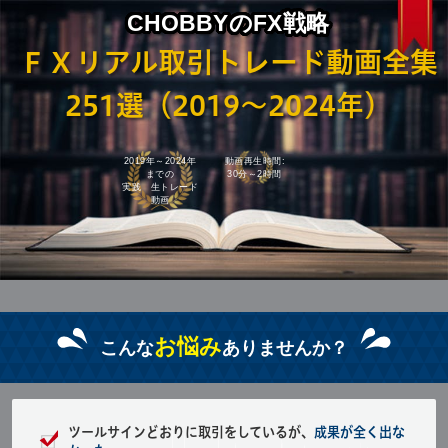
CHOBBYのFX戦略
ＦＸリアル取引トレード動画全集
251選（2019～2024年）
2019年～2024年
動画再生時間:
までの
30分～2時間
実践 生トレード
動画
お悩み
こんな
ありませんか？
ツールサインどおりに取引をしているが、
成果が全く出な