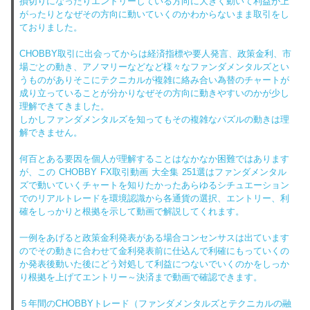
損切りになったりエントリーしている方向に大きく動いて利益が上
がったりとなぜその方向に動いていくのかわからないまま取引をし
ておりました。
CHOBBY取引に出会ってからは経済指標や要人発言、政策金利、市
場ごとの動き、アノマリーなどなど様々なファンダメンタルズとい
うものがありそこにテクニカルが複雑に絡み合い為替のチャートが
成り立っていることが分かりなぜその方向に動きやすいのかが少し
理解できてきました。
しかしファンダメンタルズを知ってもその複雑なパズルの動きは理
解できません。
何百とある要因を個人が理解することはなかなか困難ではあります
が、この CHOBBY FX取引動画 大全集 251選はファンダメンタル
ズで動いていくチャートを知りたかったあらゆるシチュエーション
でのリアルトレードを環境認識から各通貨の選択、エントリー、利
確をしっかりと根拠を示して動画で解説してくれます。
一例をあげると政策金利発表がある場合コンセンサスは出ています
のでその動きに合わせて金利発表前に仕込んで利確にもっていくの
か発表後動いた後にどう対処して利益につないでいくのかをしっか
り根拠を上げてエントリー～決済まで動画で確認できます。
５年間のCHOBBYトレード（ファンダメンタルズとテクニカルの融