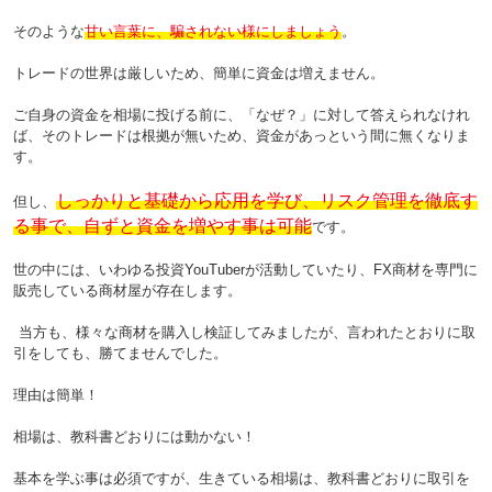
そのような
甘い言葉に、騙されない様にしましょう
。
トレードの世界は厳しいため、簡単に資金は増えません。
ご自身の資金を相場に投げる前に、「なぜ？」に対して答えられなけれ
ば、そのトレードは根拠が無いため、資金があっという間に無くなりま
す。
し
っ
かりと基礎から応用を学び、リスク管理を徹底す
但し、
る事で、自ずと資金を増やす事は可能
です。
世の中には、いわゆる投資YouTuberが活動していたり、FX商材を専門に
販売している商材屋が存在します。
当方も、様々な商材を購入し検証してみましたが、言われたとおりに取
引をしても、勝てませんでした。
理由は簡単！
相場は、教科書どおりには動かない！
基本を学ぶ事は必須ですが、生きている相場は、教科書どおりに取引を