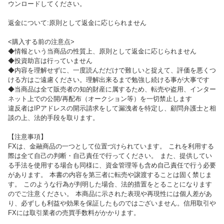
ウンロードしてください。
返金について:原則として返金に応じられません
<購入する前の注意点>
◆情報という当商品の性質上、原則として返金に応じられません
◆投資助言は行っていません
◆内容を理解せずに、一度読んだだけで難しいと捉えて、評価を悪くつ
ける方はご遠慮ください。理解出来るまで勉強し続ける事が大事です
◆当商品は全て販売者の知的財産に属するため、転売や盗用、インター
ネット上での公開/再配布（オークション等）を一切禁止します
違反者はIPアドレスの開示請求をして漏洩者を特定し、顧問弁護士と相
談の上、法的手段を取ります。
【注意事項】
FXは、金融商品の一つとして位置づけられています。 これを利用する
際は全て自己の判断・自己責任で行ってください。 また、提供してい
る手法を使用する場合も同様に、資金管理等も含め自己責任で行う必要
があります。 本書の内容を第三者に転売や譲渡することは固く禁じま
す。 このような行為が判明した場合、法的措置をとることになります
のでご注意ください。 本商品に示された表現や再現性には個人差があ
り、必ずしも利益や効果を保証したものではございません。信用取引や
FXには取引業者の売買手数料がかかります。