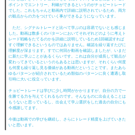
ポイントでエントリー、利確ができるというのがチョビートレード
でした。これもちゃんと動画内で詳細に説明されているため、両方
の観点からの力をつけていく事ができるようになっています。
ただ、シグナルトレードと比べて学ぶのは容易でないとも感じま
した。動画は数多くのパターンにおいてそれぞれどのように考えト
レード戦略をたてるのかを詳細に説明しているため1回確認すれば
すぐ理解できるというものではありません。確認を繰り返すたびに
理解度が深まります。すでに何回か動画を確認しましたが、いまだ
に新たに学ぶことがあるくらいです。これは自分が成長して観点が
変わってきているというのもあるとは思いますが、それくらい何度
も何度も繰り返し見る価値がある動画だということです。またあら
ゆるパターンが紹介されているため類似のパターンに良く遭遇し取
引時に大いに役立っています。
チョビートレードは学びに少し時間がかかりますが、自分の力で一
生勝てる力を与えてくれるものです。そんなものに出会えることは
もうないと思っているし、出会えて学ぶ選択をした過去の自分にも
今感謝してます。
今後は動画での学びを継続し、さらにトレード精度を上げていきた
いと思います。