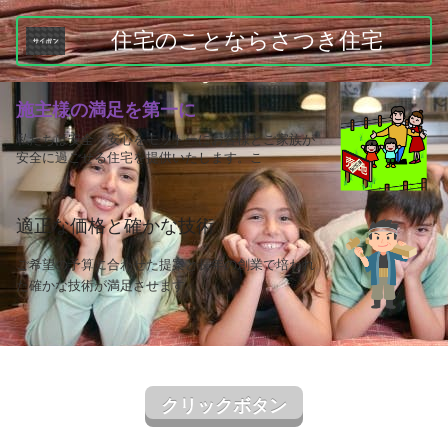
住宅のことならさつき住宅
施主様の満足を第一に
私たちは安全・安心をモットーにお客様とご家族が
安全に過ごせる住宅を提供いたします。こ
適正な価格と確かな技術
ご
希望の予算に合わせた提案と長年の創業で培われ
た確かな技術が満足させます
ク
リックボタン