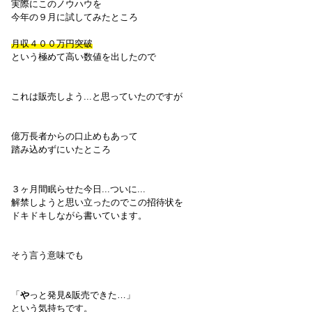
実際にこのノウハウを
今年の９月に試してみたところ
月収４００万円突破
という極めて高い数値を出したので
これは販売しよう...と思っていたのですが
億万長者からの口止めもあって
踏み込めずにいたところ
３ヶ月間眠らせた今日...ついに...
解禁しようと思い立ったのでこの招待状を
ドキドキしながら書いています。
そう言う意味でも
「
や
っと発見&販売できた…」
という気持ちです。