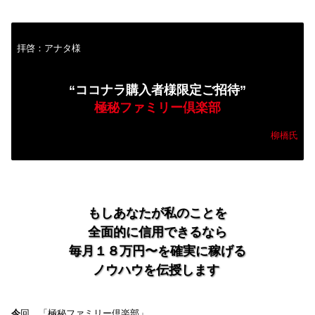
拝啓：アナタ様
“ココナラ購入者様限定ご招待”
極秘ファミリー倶楽部
柳橋氏
もしあなたが私のことを
全面的に信用できるなら
毎月１８万円〜を確実に稼げる
ノウハウを伝授します
今
回、「極秘ファミリー倶楽部」