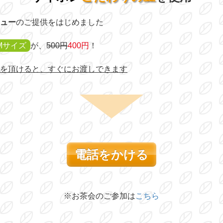
ュー
のご提供をはじめました
Mサイズ
が、
500円
400円
！
を頂けると、すぐにお渡しできます
電話をかける
※お茶会のご参加は
こちら