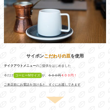
サイポン
こだわりの豆
を使用
テイクアウトメニュー
のご提供をはじめました
今だけ
コーヒーMサイズ
が、
５００円
４００円！
ご来店前にお電話を頂けると、すぐにお渡しできます