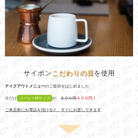
サイポン
こだわりの豆
を使用
テイクアウトメニュー
のご提供をはじめました
今だけ
コーヒーMサイズ
が、
５００円
４００円！
ご来店前にお電話を頂けると、すぐにお渡しできます