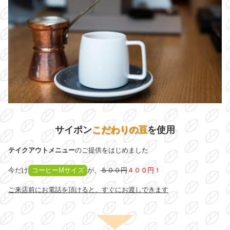
サイポン
こだわりの豆
を使用
テイクアウトメニュー
のご提供をはじめました
今だけ
コーヒーMサイズ
が、
５００円
４００円！
ご来店前にお電話を頂けると、すぐにお渡しできます