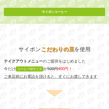
サイポンコーヒー
サイポン
こだわり
の豆
を使用
テイクアウトメニュー
のご提供をはじめました
今だけ
が
500円
400円！
コーヒーMサイズ
ご来店前にお電話を頂けると、すぐにお渡しできます