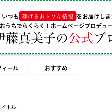
稼げるおトクな情報
いつも
をお届けしま
おうちでらくらく！ホームページプロデュ
伊藤真美子
の
公式
ブ
フィール
おすすめ
タイトル