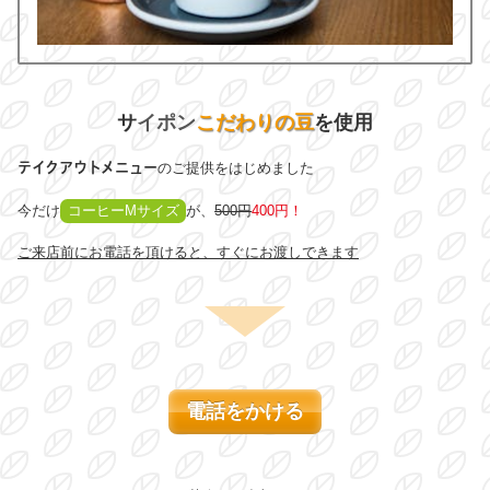
サ
イポン
こだわりの豆
を使
用
テイクアウトメニュー
のご提供をはじめました
今だけ
コーヒーMサイズ
が、
500円
400円！
ご来店前にお電話を頂けると、すぐにお渡しできます
電話をかける