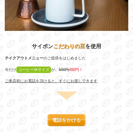
サイポン
こだわりの豆
を使用
テイクアウトメニュー
のご提供をはじめました
今だけ
コーヒーＭサイズ
が、
500円
400円！
ご来店前にお電話を頂けると、すぐにお渡しできます
電話をかける