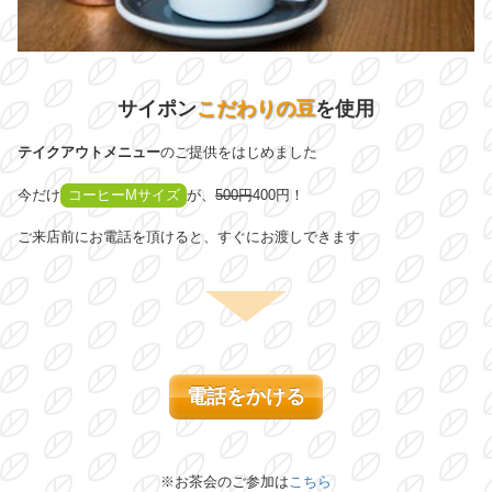
サイポン
こだわりの豆
を使用
テイクアウトメニュー
のご提供をはじめました
今だけ
コーヒーMサイズ
が、
500円
400円！
ご来店前にお電話を頂けると、すぐにお渡しできます
電話をかける
※お茶会のご参加は
こちら