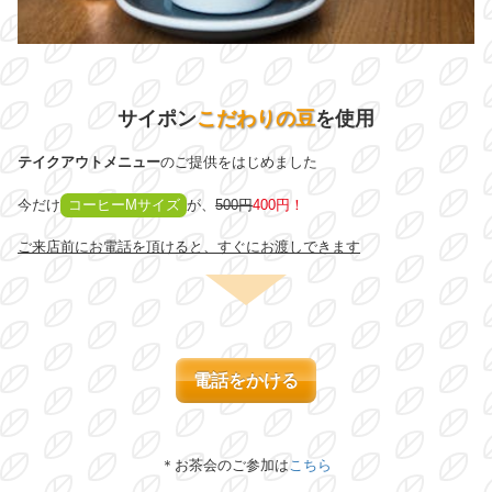
サイポン
こだわりの豆
を使用
テイクアウトメニュー
のご提供をはじめました
今だけ
コーヒーMサイズ
が、
500円
400円！
ご来店前にお電話を頂けると、すぐにお渡しできます
電話をかける
＊お茶会のご参加は
こちら