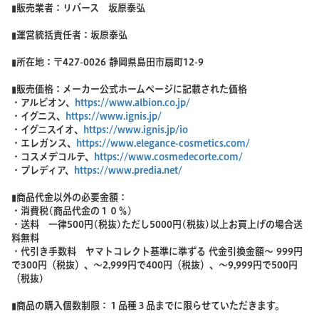
▮販売業者：リバース
坂原泰弘
▮運営統括責任者：坂原泰弘
▮所在地：〒427-0026 静岡県島田市扇町12-9
▮販売価格：メーカー公式ホームページに記載された価格
・アルビオン、
https://www.albion.co.jp/
・イグニス、
https://www.ignis.jp/
・イグニスイオ、
https://www.ignis.jp/io
・エレガンス、
https://www.elegance-cosmetics.com/
・コスメデコルテ、
https://www.cosmedecorte.com/
・プレディア、
https://www.predia.net/
▮商品代金以外の必要金額：
・消費税(商品代金の１０％)
・送料 一律500円(税抜)ただし5000円(税抜)以上お買上げの場合送
料無料
・代引き手数料 ヤマトコレクト基準に準ずる 代金引換金額～ 999円
で300円（税抜）、～2,999円で400円（税抜）、～9,999円で500円
（税抜)
▮商品の購入個数制限：１品種３品までに限らせていただきます。