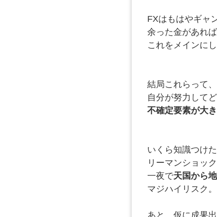
FXはもはやギャ
余った金があれば
これをメインにし
結局これらって、
自分が努力してど
不確定要素が大き
いくら知識つけた
リーマンショック
一夜で
天国から地
マジハイリスク。
あと、仮に成果出