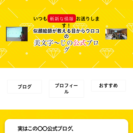
斬新な情報
いつも
お送りしま
す！
似顔絵師が教える目からウロコ
の
美文字～じの
公式
ブロ
グ
プロフィー
おすすめ
ブログ
ル
実はこの〇〇公式ブログ、