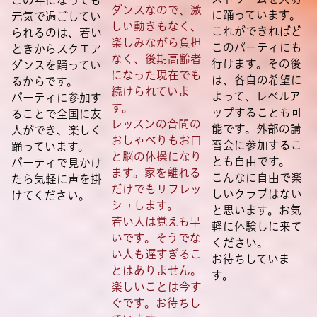
ダンスなので、激
に踊っています。
元気で過ごしてい
しい動きもなく、
これができればど
られるのは、若い
楽しみながら負担
このパーティにも
ときからスクエア
なく、後期高齢者
行けます。その後
ダンスを踊ってい
になった現在でも
は、各自の希望に
るからです。
続けられていま
よって、レベルア
パーティに参加す
す。
ップすることも可
ることで全国に友
レッスンの合間の
能です。外部の講
人ができ、楽しく
おしゃべりもお口
習会に参加するこ
踊っています。
と脳の体操になり
とも自由です。
パーティで見かけ
ます。家を離れる
こんなに自由で楽
たら気軽に声を掛
だけでもリフレッ
しいクラブはない
けてください。
シュします。
と思います。お気
若い人は覚えも早
軽に体験しに来て
いです。そうでな
ください。
い人も遅すぎるこ
お待ちしていま
とはありません。
す。
楽しいことは今す
ぐです。お待ちし