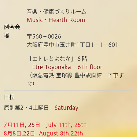
音楽・健康づくりルーム
Music・Hearth Room
例
会会
場
〒560－0026
大阪府豊中市玉井町1丁目1－1－601
「エトレとよなか」６階
Etre Toyonaka ６th floor
（阪急電鉄 宝塚線 豊中駅直結 下車す
ぐ）
日程
原則第2・4土曜日
Saturday
7月11日,
25
日 July 11th, 25th
8月8日,
22
日 August 8th,22th