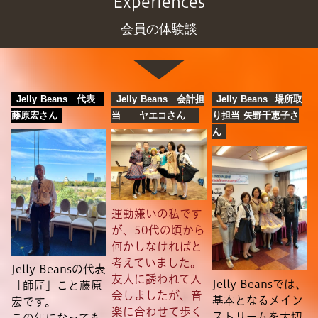
Experiences
会員の体験談
Jelly Beans 代表
Jelly Beans 会計担
Jelly Beans 場所取
藤原宏さん
当 ヤエコさん
り担当 矢野千恵子さ
ん
運動嫌いの私です
が、50代の頃から
何かしなければと
考えていました。
Jelly Beansの代表
友人に誘われて入
Jelly Beansでは、
「師匠」こと藤原
会しましたが、音
基本となるメイン
宏です。
楽に合わせて歩く
ストリームを大切
この年になっても