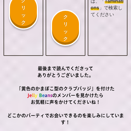
ク
は、「
Taminati
リ
ons
」で検索し
てください
ッ
ク
ク
リ
ッ
ク
最後まで読んでくださって
ありがとうございました。
「黄色のかまぼこ型のクラブバッジ」を付けた
J
e
l
l
y
B
e
a
ns
のメンバーを見かけたら
お気軽に声をかけてくださいね！
どこかのパーティでお会いできるのを楽しみにしていま
す！