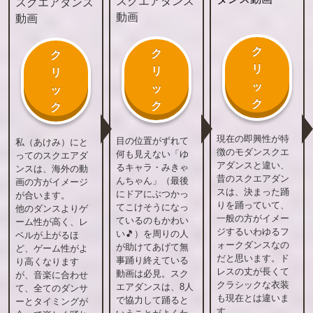
スクエアダンス
スクエアダンス
動画
動画
ク
ク
ク
リ
リ
リ
ッ
ッ
ッ
ク
ク
ク
現在の即興性が特
目の位置がずれて
私（あけみ）にと
徴のモダンスクエ
何も見えない「ゆ
ってのスクエアダ
アダンスと違い、
るキャラ・みきゃ
ンスは、海外の動
昔のスクエアダン
んちゃん」（最後
画の方がイメージ
スは、決まった踊
にドアにぶつかっ
が合います。
りを踊っていて、
てこけそうになっ
他のダンスよりゲ
一般の方がイメー
ているのもかわい
ーム性が高く、レ
ジするいわゆるフ
い🎵）を周りの人
ベルが上がるほ
ォークダンスなの
が助けてあげて無
ど、ゲーム性がよ
だと思います。ド
事踊り終えている
り高くなります
レスの丈が長くて
動画は必見。スク
が、音楽に合わせ
クラシックな衣装
エアダンスは、8人
て、全てのダンサ
も現在とは違いま
で協力して踊ると
ーとタイミングが
す。