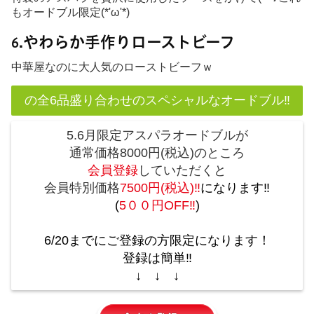
もオードブル限定(*'ω'*)
.やわらか手作りローストビーフ
6
中華屋なのに大人気のローストビーフｗ
の全6品盛り合わせのスペシャルなオードブル‼
5.6月限定アスパラオードブルが
通常価格8000
円(税込)のところ
会員登録
していただくと
会員特別価格
7500
円(税込)‼
になります‼
(
5
００円OFF‼
)
6/20までにご登録の方限定になります！
登録は簡単‼
↓ ↓ ↓