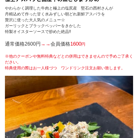
やわらかく調理した牛肉と極上の塩尻産 堅石の西村さんが
丹精込めて作った甘く水みずしい朝どれ新鮮アスパラを
贅沢に使った大人気のメニュー☆
ガーリックとブラックペッパーをきかした
特製オイスターソースで炒めた絶品‼
1600
通常価格2600円
→→
会員価格
円
※他のクーポンや無料特典などとの併用はできませんので予めご了承く
ださい。
特典使用の際はお一人様づつ ワンドリンク注文お願い致します。