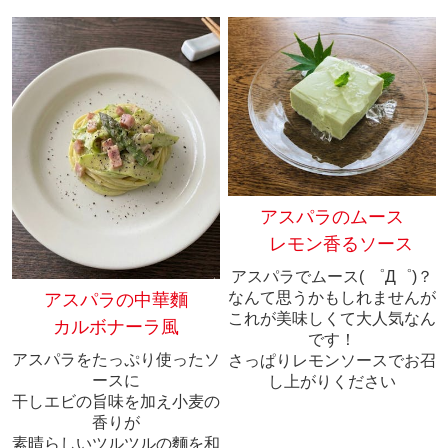
アスパラのムース
レモン香るソース
アスパラでムース( ゜Д゜)？
なんて思うかもしれませんが
アスパラの中華麵
これが美味しくて大人気なん
カルボナーラ風
です！
アスパラをたっぷり使ったソ
さっぱりレモンソースでお召
ースに
し上がりください
干しエビの旨味を加え小麦の
香りが
素晴らしいツルツルの麵を和