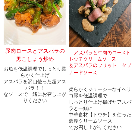
豚肉ロースとアスパラの
アスパラと牛肉のロースト
黒こしょう炒め
トウチクリームソース
＆アスパラのフリット タプ
お魚を低温調理でしっとり柔
ナードソース
らかく仕上げ
アスパラを沢山使った超アス
パラ！！
柔らかくジューシーなイベリ
なソースで一緒にお召し上が
コ豚を低温調理で
りください
しっとり仕上げ揚げたアスパ
ラと一緒に
中華食材【トウチ】を使った
濃厚クリームソース
でお召し上がりください