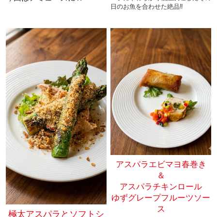
日のお魚を合わせた絶品‼
アスパラエビマヨ春巻き
＆
アスパラチキンロール
ゆずグレープフルーツソー
ス
極太アスパラとソフトシ