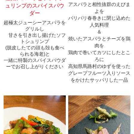
アスパラと相性抜群のえびま
ュリンプのスパイスパウ
よを
ダー
パリパリ春巻きに閉じ込めた
超極太ジューシーアスパラを
人気料理
グリルし
＆
甘さを引き出し揚げたソフ
焼いたアスパラとチーズを鶏
トシュリンプ
肉を
(脱皮したての頭も殻も食べ
鶏肉で巻いてカツにしたとこ
られる海老)と
ろに
一緒に特製のスパイスパウダ
高知県馬路村のゆずを使った
ーでお召し上がりください
グレープフルーツ入りソース
をかけたサッパリした一品