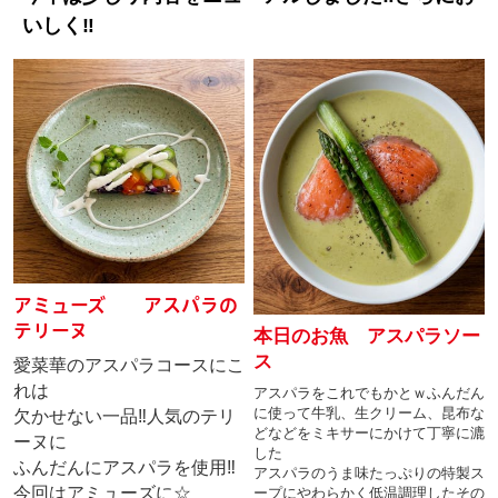
いしく‼
アミューズ アスパラの
テリーヌ
本日のお魚 アスパラソー
ス
愛菜華のアスパラコースにこ
れは
アスパラをこれでもかとｗふんだん
に使って牛乳、生クリーム、昆布な
欠かせない一品‼人気のテリ
どなどをミキサーにかけて丁寧に漉
ーヌに
した
ふんだんにアスパラを使用‼
アスパラのうま味たっぷりの特製ス
今回はアミューズに☆
ープにやわらかく低温調理したその