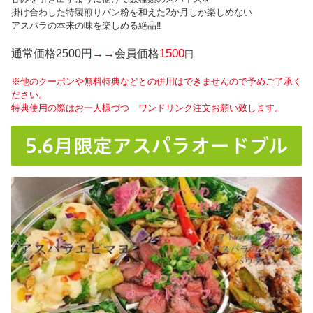
掛け合わした特製煎りパン粉を和えた2か月しか楽しめない
アスパラの本来の味を楽しめる絶品‼
1500
通常価格2500円
→→
会員価格
円
※他のクーポンや無料特典などとの併用はできませんので予めご了承く
ださい。
特典使用の際はお一人様づつ ワンドリンク注文お願い致します。
5.6月限定アスパラオードブル