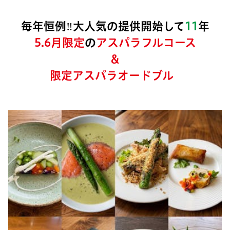
毎年恒例‼大人気の提供開始して
11
年
5.6月限定
の
アスパラフルコース
＆
限定アスパラオードブル
が
今だけ特別価格でご提供！