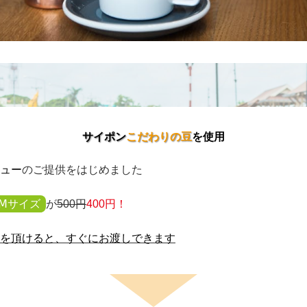
サイポン
こだわりの豆
を使用
ュ
ー
のご提供をはじめました
Ⅿサイズ
が
500円
400
円！
を頂けると、すぐにお渡しできます