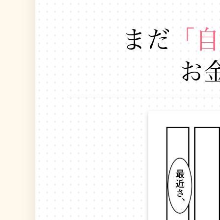
まだ
「自
お