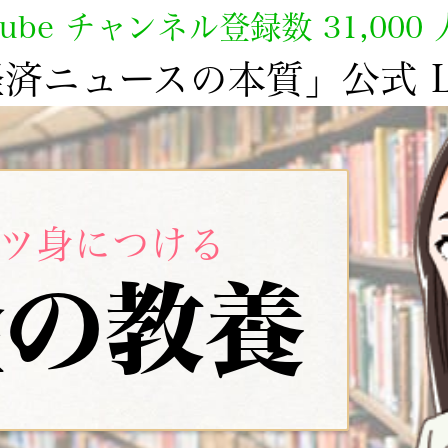
Tube チャンネル登録数 31,000
済ニュースの本質」公式 L
ツ身につける
金の教養