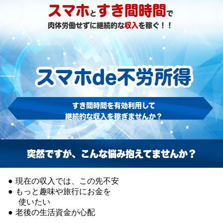
スマホ
すき間時間
と
で
肉体労働せずに継続的な
収入
を稼ぐ！！
スマホde不労所得
すき間時間を有効利
用して
継続的な収入を
稼ぎませんか？
突然ですが、こんな悩み抱えてませんか？
● 現在の収入では、この先不安
● もっと趣味や旅行にお金を
使いたい
● 老後の生活資金が心配