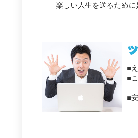
楽しい人生を送るために
■
■
余
■