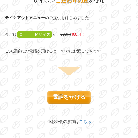
サイポン
こだわりの豆
を使用
テイクアウトメニュー
のご提供をはじめました
今だけ
コーヒーMサイズ
が、
500円
400円！
ご来店前にお電話を頂けると、すぐにお渡しできます
電話をかける
※お茶会の参加は
こちら