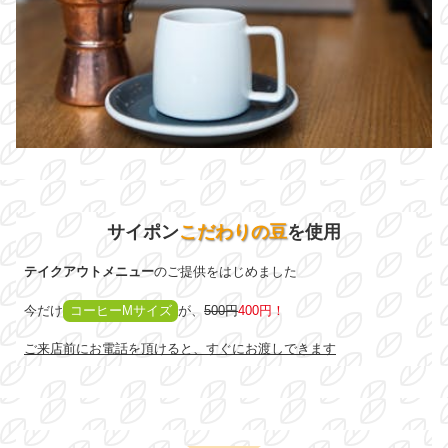
サイポン
こだわりの豆
を使用
テイクアウトメニュー
のご提供をはじめました
今だけ
コーヒーMサイズ
が、
500円
400円！
ご来店前にお電話を頂けると、すぐにお渡しできます