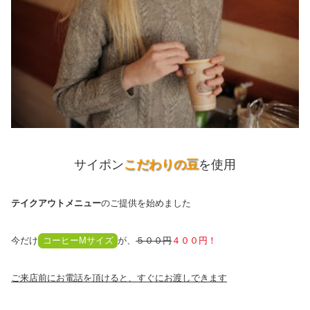
サイポン
こだわりの豆
を使用
テイクアウトメニュー
のご提供を始めました
今だけ
コーヒーMサイズ
が、
５００円
４００円！
ご来店前にお電話を頂けると、すぐにお渡しできます