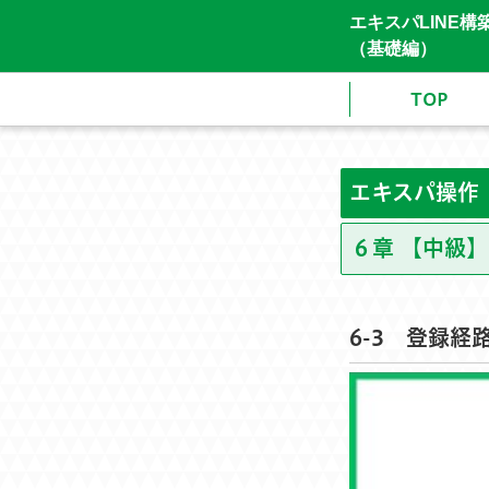
エキスパLINE
（基礎編）
TOP
エキスパ操作
６章 【中級
6-3 登録経