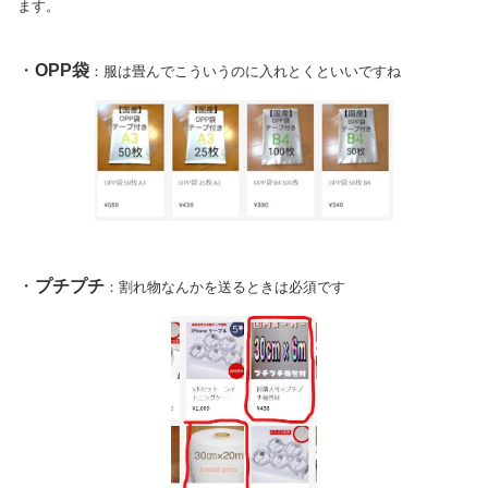
ます。
・
OPP袋
：服は畳んでこういうのに入れとくといいですね
・
プチプチ
：割れ物なんかを送るときは必須です