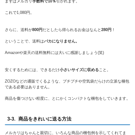
まずはメルカリ
手数料で10％
引かれます。
これで1,080円。
さらに、送料が
800円
だとしたら得られるお金はなんと
280円
！
ということで、送料は
バカになりません。
Amazonや楽天の送料無料には大いに感謝しましょう(笑)
安くするためには、できるだけ
小さいサイズに収める
こと。
ZOZOなどの通販でくるような、プチプチや空気袋だらけの立派な梱包
である必要はありません。
商品を傷つけない程度に、とにかくコンパクトな梱包をしていきます。
3-3. 商品をきれいに送る方法
メルカリはちゃんと親切に、いろんな商品の梱包例を示してくれてま