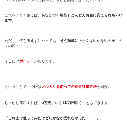
これをうまく使えば、あなたの不用品も
どんどんお金に変えられちゃい
ます
。
ただし、何も考えずにやっても、
そう簡単に上手くはいかない
のがこの
世の性・・・。
そこには
ポイント
があります。
ということで、今回は
メルカリを使っての即金獲得方法
を紹介。
5
10
しっかり運用すれば、
万円、
いや
万円
稼ぐこともできます。
「これまで使ってみたけどなかなか売れなかった・・・」