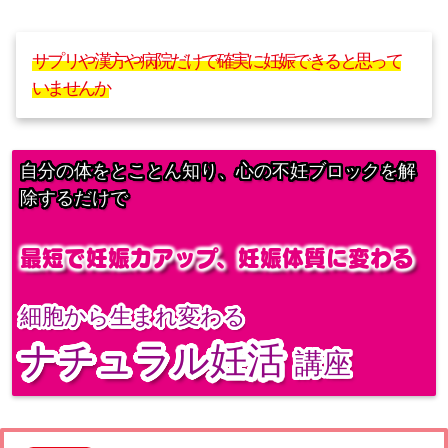
サプリや漢方や病院だけで確実に妊娠できると思って
いませんか
自分の体をとことん知り、心の不妊ブロックを解
除するだけで
最短で妊娠力アップ、妊娠体質に変わる
細胞から生まれ変わる
ナチュラル妊活
講座