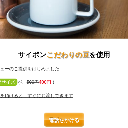
サイポン
こだわりの豆
を使用
ュー
のご提供をはじめました
Mサイズ
が、
500円
400円
！
を頂けると、すぐにお渡しできます
電話をか
ける