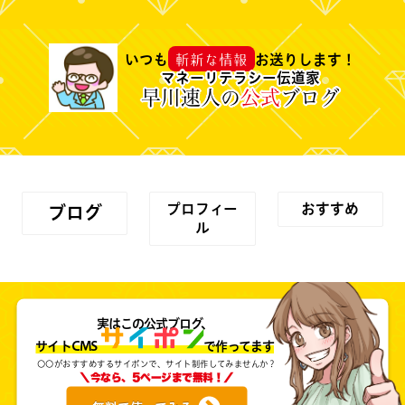
斬新な情報
いつも
お送りします！
マネーリテラシー伝道家
早川速人の
公式
ブログ
プロフィー
おすすめ
ブログ
ル
実はこの公式ブログ、
サイトCMS で作ってます
〇〇がおすすめするサイポンで、サイト制作してみませんか？
＼今なら、5ページまで無料！／