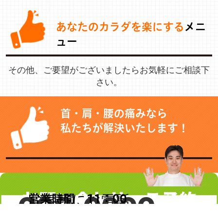
あなたのカラダを楽にする
メニ
ュー
その他、ご要望がございましたらお気軽にご相談下
さい。
首・肩・腰の痛みなら
私たちが解決いたします！
お問い合わせ・ご予約
000-0000-
営業時間 11：00
お気軽にお電話
～21：00