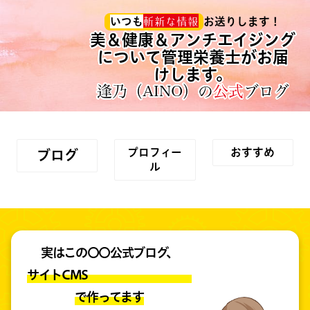
斬新な情報
いつも
お送りします！
美＆健康＆アンチエイジング
について管理栄養士がお届
けします。
逢乃（AINO）の
公式
ブログ
プロフィー
おすすめ
ブログ
ル
実はこの〇〇公式ブログ、
サイトCMS
で作ってます