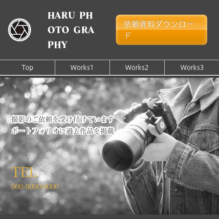
HARU PH
依頼資料ダウンロー
OTO GRA
ド
PHY
Top
Works1
Works2
Works3
撮影のご依頼を受け付けています
ポートフォリオに過去作品を掲載
TEL
000-0000-0000