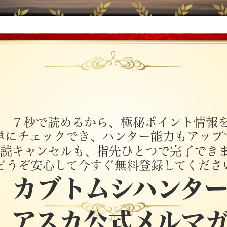
ブログランキング
配信歴
1位
満足度
１０年
97.2％
７秒で読めるから、極秘ポイント情報
単にチェックでき、ハンター能力もアップ
読キャンセルも、指先ひとつで完了でき
どうぞ安心して今すぐ無料登録してくださ
カブトムシハンタ
アスカ公式メルマ