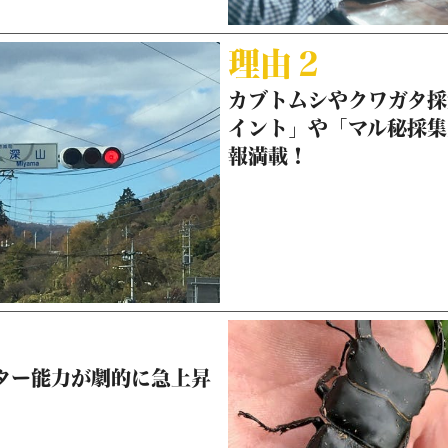
理由２
カブトムシやクワガタ採
イント」や「マル秘採集
報満載！
ター能力が劇的に急上昇