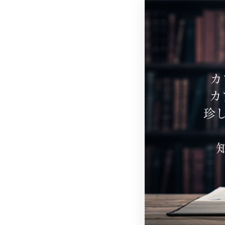
カ
カ
珍