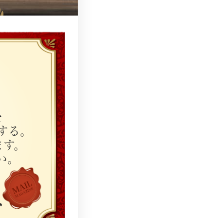
を
する。
ます。
い。
ー
ガ