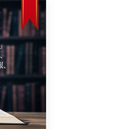
」
、
報、
！