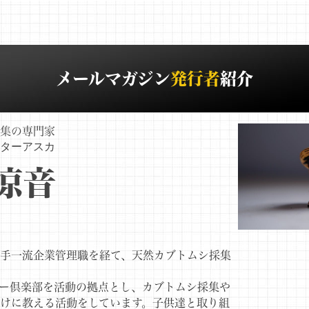
メールマガジン
発行者
紹介
採集の専門家
ターアスカ
涼音
手一流企業管理職を経て、天然カブトムシ採集
ー倶楽部を活動の拠点とし、カブトムシ採集や
けに教える活動をしています。子供達と取り組