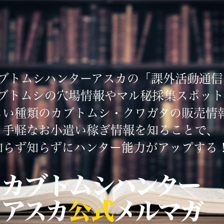
ブトムシハンターアスカの「課外活動通信
ブトムシの穴場情報やマル秘採集スポット
しい種類のカブトムシ・クワガタの販売情
手軽なお小遣い稼ぎ情報を知ることで、
知らず知らずにハンター能力がアップする
カブトムシハンター
アスカ
公式
メルマガ