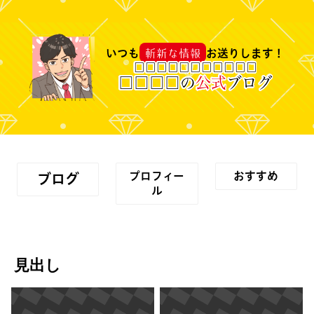
斬新な情報
いつも
お送りします！
□
□
□
□
□
□
□
□
□
□
□
□
□
□
□
の
公式
ブログ
プロフィー
おすすめ
ブログ
ル
見出し