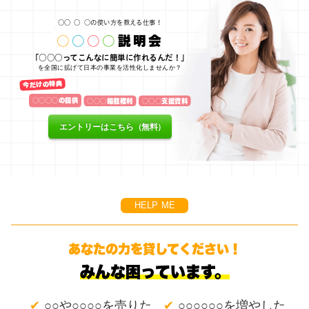
○○
○
○の使い方を教える仕事！
○
○
○
○
説明会
「○○○ってこんなに簡単に作れるんだ！」
を全国に拡げて日本の事業を活性化しませんか？
今だけの特典
○○○○の提供
○○○掲載権利
○○○支援資料
エントリーはこちら（無料）
HELP ME
あなたの力を貸してください！
みんな困っています。
✔
✔
○○や○○○○を売りた
○○○○○○を増やした