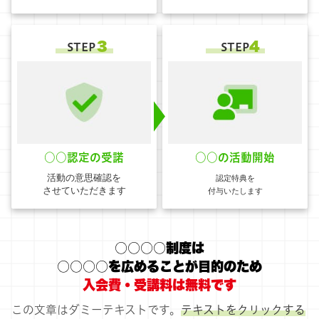
３
4
STEP
STEP
○○認定の受諾
○○の活動開始
活動の意思確認を
認定特典を
させていただきます
付与いたします
○○○○制度は
○○○○を広めることが目的のため
入会費・受講料は無料です
この文章はダミーテキストです。
テキストをクリックする