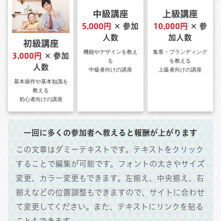
中級講座
上級講座
5,000円
✕ 参加
10,000円
✕ 参
人数
加人数
初級講座
機能やデザインを教え
集客・ブランディング
3,000円
✕ 参加
る
を教える
人数
中級者向けの講座
上級者向けの講座
基本操作や基本知識を
教える
初心者向けの講座
一回に多くの参加者へ教えると報酬が上がります
この文章はダミーテキストです。
テキストをクリック
することで編集が可能です。フォントの太さやサイズ
変更、カラー変更もできます。
左揃え、中央揃え、右
揃えなどの位置調整もできますので、サイトに合わせ
て変更してください。また、テキストにリンクを貼る
こともできます。