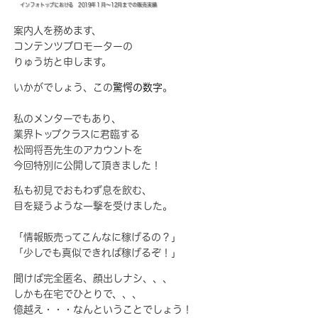
インフォトップにおける 2019年１月～12月までの販売実績
案内人を務めます、
コンテンツプロモーターの
りゅう坊と申します。
いかがでしょう、この
驚愕の数字
。
私のメンターでもあり、
業界トップクラスに君臨する
松岡将吾先生のアカウントを
今回特別に公開して頂きました！
私も初見でおもわず息を飲む、
目を疑うような一撃を受けました。
「情報販売ってこんなに稼げるの？」
「少しでも真似できれば稼げるぞ！」
聞けば完全匿名、顔出しナシ、、、
しかも在宅でひとりで、、、
億越え・・・なんということでしょう！