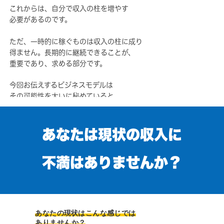
これからは、自分で収入の柱を増やす
必要があるのです。
ただ、一時的に稼ぐものは収入の柱に成り
得ません。長期的に継続できることが、
重要であり、求める部分です。
今回お伝えするビジネスモデルは
その可能性を大いに秘めていると
確信できるものです。
あなたは現状の収入に
ですが、このビジネスモデルも
知るだけでは、ものにできません。
一定の学びと実践を伴います。
不満はありませんか？
なので、
その可能性に懸けてみようと思われるなら、
この先を読み進めてみてください。
あなたの現状はこんな感じでは
ありませんか？