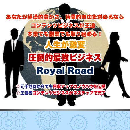
あなたが経済的豊かさ、時間的自由を求めるなら
コンテンツビジネスが王道
本業でも副業でも取り組める！
人生が激変
圧倒的最強ビジネス
Royal Road
☆
元手ゼロからでも
月収アップのノウハウを伝授
☆
王道の
コンテンツ
ビジネスが
３ステップで完了